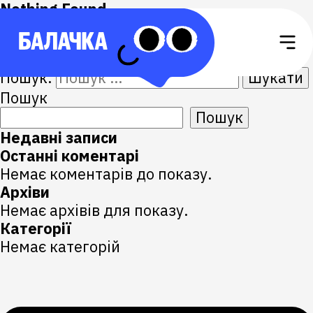
Nothing Found
It seems we can’t find what you’re looking
for. Perhaps searching can help.
Пошук:
Пошук
Пошук
Недавні записи
Останні коментарі
Немає коментарів до показу.
Архіви
Немає архівів для показу.
Категорії
Немає категорій