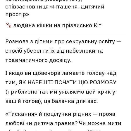
співзасновниця «Пташеня. Дитячий
простір»
людина кішки на прізвисько Кіт
Розмова з дітьми про сексуальну освіту —
спосіб уберегти їх від небезпеки та
травматичного досвіду.
І якщо ви щовечора ламаєте голову над
тим, ЯК НАРЕШТІ ПОЧАТИ ЦЮ РОЗМОВУ
(приблизно так ми уявляємо цей крик у
вашій голові), ця балачка для вас.
«Тискання» й поцілунки рідних — прояв
любові чи дитяча травма? Чи можна мити